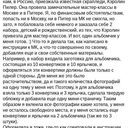
нам, в Россию, приезжала известная скрапледи, Кэролин
Пилер. Она провела замечательные мастер-классы в
Москве и в Питере. Я, по финансовым обстоятельствам,
попасть ни в Москву, ни в Питер на МК не смогла, но
зато, я побаловала себя немного и заказала себе 2
набора, детский и рождественский, из тех, что Кэролин
привезла для мастер-классов. И вот, один альбомчик у
меня готов. :) Что-то я делала так, как написано в
инструкции к МК, а что-то совершенно по своему,
добавляя еще и свои собственные материалы.
Например, в набор входила заготовка для альбомчика,
состоящая из 10 конвертиков и 10 ярлычков, и
оформляться эти конвертики должны были только с
одной стороны. Для меня же это было
расточительством, да и такого количества фотографий
на одну тему у меня нет. Поэтому, я для альбомчика
взяла только 3 конвертика и 3 ярлычка, сделала твердую
обложку и добавила еще одну мини-страничку. Таким
образом я вклеила все фотографии какие хотела, у меня
не осталось свободного места, и у меня остались еще
конвертики и ярлычки на 2 альбомчика (так же по 3
штуки).
Оформляла я тоже, где-то как советовали в инструкции,