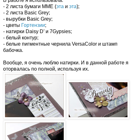
В работе я использовала:
- 2 листа бумаги ММЕ (
эта
и
эта
);
- 2 листа Basic Grey;
- вырубки Basic Grey;
- цветы
Гортензии
;
- натирки Daisy D’ и 7Gypsies;
- белый контур;
- белые пигментные чернила VersaColor и штамп
бабочка.
Вообще, я очень люблю натирки. И в данной работе я
оторвалась по полной, используя их.