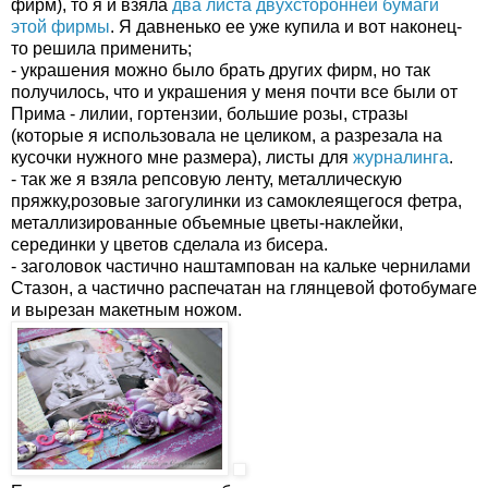
фирм), то я и взяла
два листа двухсторонней бумаги
этой фирмы
. Я давненько ее уже купила и вот наконец-
то решила применить;
- украшения можно было брать других фирм, но так
получилось, что и украшения у меня почти все были от
Прима - лилии, гортензии, большие розы, стразы
(которые я использовала не целиком, а разрезала на
кусочки нужного мне размера), листы для
журналинга
.
- так же я взяла репсовую ленту, металлическую
пряжку,розовые загогулинки из самоклеящегося фетра,
металлизированные объемные цветы-наклейки,
серединки у цветов сделала из бисера.
- заголовок частично наштампован на кальке чернилами
Стазон, а частично распечатан на глянцевой фотобумаге
и вырезан макетным ножом.