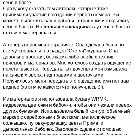
себя в блоге.
Сразу хочу сказать тем авторам, которые тоже
принимали участие в создании первого номера. Вы
можете выложить ваши работы - странички и открытки у
себя в блогах. Но
нельзя выкладывать
у себя в блогах
статьи и мастер-классы.
А теперь вернемся к страничке. Она сделана была по
скетчу, специально в раздел "Скетчи" журнала. Она
довольно простая, без каких-либо особых техник,
приемов и материалов. Мне хотелось создать ощущение
полета, высоты. Передать, как доченька моя взмывала
на качелях вверх, над травами и цветочками.
Получилось у меня передать это ощущение или нет вам
виднее (хотя мне кажется что получилось ;) ).
Из материалов я использовала бумагу WRMK,
надрезала цветочки и бабочки, чтобы они лежали поверх
других бумажек. Использовала белый контур, объемный
маркер с серебряными блестками, металлическое
солнышко, пуговку-ромашку, цветы Прима, и
дырокольных бабочек. Заголовок сделан с помощью