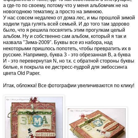
а где-то по своему, потому что у меня альбомчик не на
новогоднюю тематику, а просто на зимнюю.
У нас совсем недалеко от дома лес, и мы прошлой зимой
ходили туда гулять всей семьей. И до того там здорово
было, что я решила посвятить этим прогулкам целый
альбом. Ну и собственно сам альбом, который я так и
назвала "Зима-2009". Буквы все из набора, над
некоторыми пришлось попотеть, чтобы превратить их в
русские. Например, буква З - это обрезанная В, а буква
И - это перевернутая N, но т.к. с обратной стороны буквы
белые, я покрыла ее дистресс-пудрой для эмбоссинга
цвета Old Paper.
Итак, обложка! Все фотографии увеличиваются по клику!