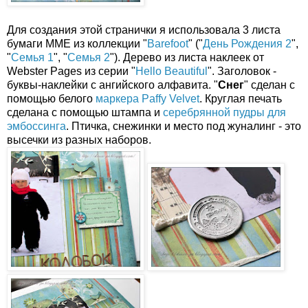
Для создания этой странички я использовала 3 листа
бумаги ММЕ из коллекции "
Barefoot
" ("
День Рождения 2
",
"
Семья 1
", "
Семья 2
"). Дерево из листа наклеек от
Webster Pages из серии "
Hello Beautiful
". Заголовок -
буквы-наклейки с ангийского алфавита. "
Снег
" сделан с
помощью белого
маркера Paffy Velvet
. Круглая печать
сделана с помощью штампа и
серебрянной пудры для
эмбоссинга
. Птичка, снежинки и место под жуналинг - это
высечки из разных наборов.