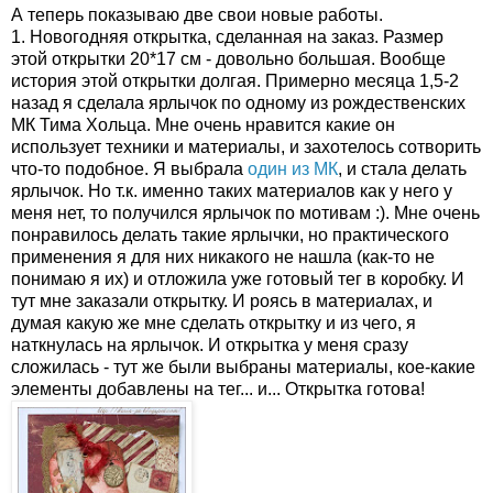
А теперь показываю две свои новые работы.
1. Новогодняя открытка, сделанная на заказ. Размер
этой открытки 20*17 см - довольно большая. Вообще
история этой открытки долгая. Примерно месяца 1,5-2
назад я сделала ярлычок по одному из рождественских
МК Тима Хольца. Мне очень нравится какие он
использует техники и материалы, и захотелось сотворить
что-то подобное. Я выбрала
один из МК
, и стала делать
ярлычок. Но т.к. именно таких материалов как у него у
меня нет, то получился ярлычок по мотивам :). Мне очень
понравилось делать такие ярлычки, но практического
применения я для них никакого не нашла (как-то не
понимаю я их) и отложила уже готовый тег в коробку. И
тут мне заказали открытку. И роясь в материалах, и
думая какую же мне сделать открытку и из чего, я
наткнулась на ярлычок. И открытка у меня сразу
сложилась - тут же были выбраны материалы, кое-какие
элементы добавлены на тег... и... Открытка готова!