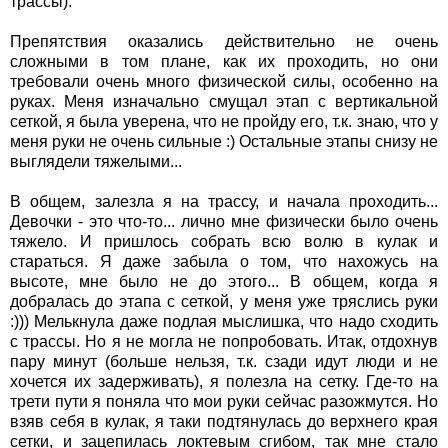
трассы).
Препятствия оказались действительно не очень
сложными в том плане, как их проходить, но они
требовали очень много физической силы, особенно на
руках. Меня изначально смущал этап с вертикальной
сеткой, я была уверена, что не пройду его, т.к. знаю, что у
меня руки не очень сильные :) Остальные этапы снизу не
выглядели тяжелыми...
В общем, залезла я на трассу, и начала проходить...
Девочки - это что-то... лично мне физически было очень
тяжело. И пришлось собрать всю волю в кулак и
стараться. Я даже забыла о том, что нахожусь на
высоте, мне было не до этого... В общем, когда я
добралась до этапа с сеткой, у меня уже тряслись руки
:))) Мелькнула даже подлая мыслишка, что надо сходить
с трассы. Но я не могла не попробовать. Итак, отдохнув
пару минут (больше нельзя, т.к. сзади идут люди и не
хочется их задерживать), я полезла на сетку. Где-то на
трети пути я поняла что мои руки сейчас разожмутся. Но
взяв себя в кулак, я таки подтянулась до верхнего края
сетки, и зацепилась локтевым сгибом, так мне стало