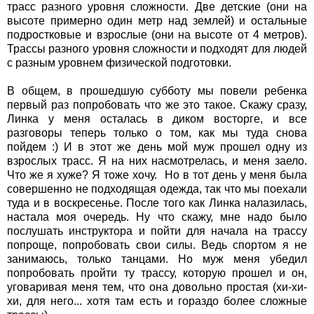
трасс разного уровня сложности. Две детские (они на
высоте примерно один метр над землей) и остальные
подростковые и взрослые (они на высоте от 4 метров).
Трассы разного уровня сложности и подходят для людей
с разным уровнем физической подготовки.
В общем, в прошедшую субботу мы повели ребенка
первый раз попробовать что же это такое. Скажу сразу,
Линка у меня осталась в диком восторге, и все
разговоры теперь только о том, как мы туда снова
пойдем :) И в этот же день мой муж прошел одну из
взрослых трасс. Я на них насмотрелась, и меня заело.
Что же я хуже? Я тоже хочу. Но в тот день у меня была
совершенно не подходящая одежда, так что мы поехали
туда и в воскресенье. После того как Линка налазилась,
настала моя очередь. Ну что скажу, мне надо было
послушать инструктора и пойти для начала на трассу
попроще, попробовать свои силы. Ведь спортом я не
занимаюсь, только танцами. Но муж меня убедил
попробовать пройти ту трассу, которую прошел и он,
уговаривая меня тем, что она довольно простая (хи-хи-
хи, для него... хотя там есть и гораздо более сложные