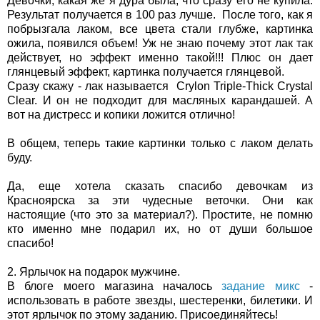
Девочки, какая же я дура была, что сразу его не купила.
Результат получается в 100 раз лучше. После того, как я
побрызгала лаком, все цвета стали глубже, картинка
ожила, появился объем! Уж не знаю почему этот лак так
действует, но эффект именно такой!!! Плюс он дает
глянцевый эффект, картинка получается глянцевой.
Сразу скажу - лак называется Crylon Triple-Thick Crystal
Clear. И он не подходит для масляных карандашей. А
вот на дистресс и копики ложится отлично!
В общем, теперь такие картинки только с лаком делать
буду.
Да, еще хотела сказать спасибо девочкам из
Красноярска за эти чудесные веточки. Они как
настоящие (что это за материал?). Простите, не помню
кто именно мне подарил их, но от души большое
спасибо!
2. Ярлычок на подарок мужчине.
В блоге моего магазина началось
задание микс
-
использовать в работе звезды, шестеренки, билетики. И
этот ярлычок по этому заданию. Присоединяйтесь!