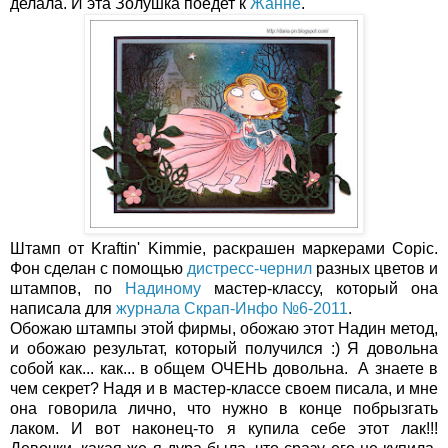
делала. И эта Золушка поедет к
Жанне
.
Штамп от Kraftin' Kimmie, раскрашен маркерами Copic.
Фон сделан с помощью
дистресс-чернил
разных цветов и
штампов, по
Надиному
мастер-классу, который она
написала для
журнала Скрап-Инфо №6-2011
.
Обожаю штампы этой фирмы, обожаю этот Надин метод,
и обожаю результат, который получился :) Я довольна
собой как... как... в общем ОЧЕНЬ довольна. А знаете в
чем секрет? Надя и в мастер-классе своем писала, и мне
она говорила лично, что нужно в конце побрызгать
лаком. И вот наконец-то я купила себе этот лак!!!