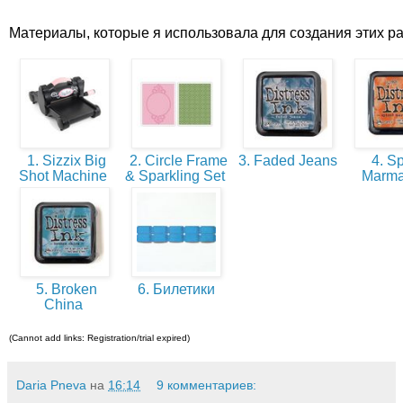
Материалы, которые я использовала для создания этих ра
1. Sizzix Big
2. Circle Frame
3. Faded Jeans
4. Sp
Shot Machine
& Sparkling Set
Marm
5. Broken
6. Билетики
China
(Cannot add links: Registration/trial expired)
Daria Pneva
на
16:14
9 комментариев: