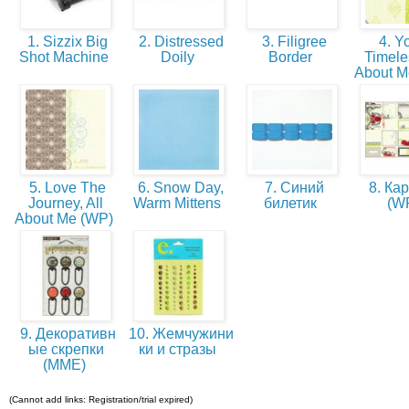
1. Sizzix Big
2. Distressed
3. Filigree
4. Yo
Shot Machine
Doily
Border
Timeles
About 
5. Love The
6. Snow Day,
7. Синий
8. Кар
Journey, All
Warm Mittens
билетик
(W
About Me (WP)
9. Декоративн
10. Жемчужини
ые скрепки
ки и стразы
(ММЕ)
(Cannot add links: Registration/trial expired)