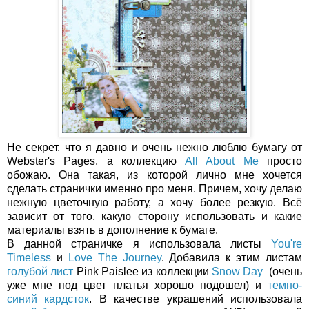
Не секрет, что я давно и очень нежно люблю бумагу от
Webster's Pages, а коллекцию
All About Me
просто
обожаю. Она такая, из которой лично мне хочется
сделать странички именно про меня. Причем, хочу делаю
нежную цветочную работу, а хочу более резкую. Всё
зависит от того, какую сторону использовать и какие
материалы взять в дополнение к бумаге.
В данной страничке я использовала листы
You're
Timeless
и
Love The Journey
. Добавила к этим листам
голубой лист
Pink Paislee из коллекции
Snow Day
(очень
уже мне под цвет платья хорошо подошел) и
темно-
синий кардсток
. В качестве украшений использовала