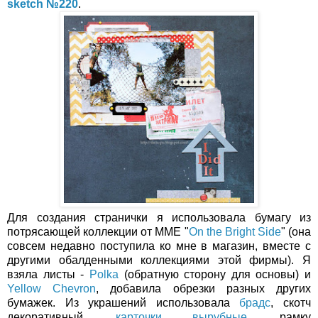
sketch №220
.
Для создания странички я использовала бумагу из
потрясающей коллекции от ММЕ "
On the Bright Side
" (она
совсем недавно поступила ко мне в магазин, вместе с
другими обалденными коллекциями этой фирмы). Я
взяла листы -
Polka
(обратную сторону для основы) и
Yellow Chevron
, добавила обрезки разных других
бумажек. Из украшений использовала
брадс
, скотч
декоративный,
карточки вырубные
, рамку