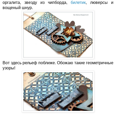
оргалита, звезду из чипборда,
билетик
, люверсы и
вощеный шнур.
Вот здесь рельеф поближе. Обожаю такие геометричные
узоры!