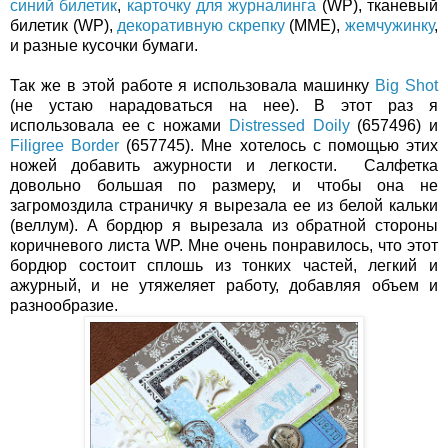
синий билетик
,
карточку для журналинга
(WP), тканевый
билетик (WP),
декоративную скрепку
(ММЕ),
жемчужинку
,
и разные кусочки бумаги.
Так же в этой работе я использовала машинку
Big Shot
(не устаю нарадоваться на нее). В этот раз я
использовала ее с ножами
Distressed Doily
(657496) и
Filigree Border
(657745). Мне хотелось с помощью этих
ножей добавить ажурности и легкости. Салфетка
довольно большая по размеру, и чтобы она не
загромоздила страничку я вырезала ее из белой кальки
(веллум). А бордюр я вырезала из обратной стороны
коричневого листа WP. Мне очень понравилось, что этот
бордюр состоит сплошь из тонких частей, легкий и
ажурный, и не утяжеляет работу, добавляя объем и
разнообразие.